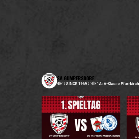
SV_GUMPERSDORF
🔴⚪️ SINCE 1969 ⚪️🔴
1A: A-Klasse Pfarrkirc